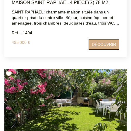
MAISON SAINT RAPHAEL 4 PIÈCE(S) 78 M2
contact@atriumsud.fr
SAINT RAPHAËL: charmante maison située dans un
quartier prisé du centre ville. Séjour, cuisine équipée et
aménagée, trois chambres, deux salles d'eau, trois WC,
un grand garage et une cave. Pas de travaux à prévoir.
Ref. : 1494
Joli Jardin avec peu d'entretien. Portail électrique garage
et rue. DPE: D ATRIUMSUD CONSEIL IMMOBILIER Tel
495 000 €
DÉCOUVRIR
agence : 04.94.83.19.96 Mail: contact@atriumsud.fr Les
informations sur les risques auxquels ce bien est exposé
sont disponibles sur le site Géorisques :
www.georisques.gouv.fr