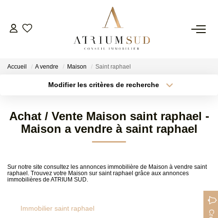
TRANSACTION
Accueil
A vendre
Maison
Saint raphael
LOCATION
Modifier les critères de recherche
Type de transaction
Localisation
Acheter
Localisation
GESTION
Achat / Vente Maison saint raphael -
Type de bien
Surface min
Sélectionnez...
Maison a vendre à saint raphael
SYNDIC
Plus de critères
Budget max
ESTIMATION
Sur notre site consultez les annonces immobilière de Maison à vendre saint
raphael. Trouvez votre Maison sur saint raphael grâce aux annonces
Créer une alerte
immobilières de ATRIUM SUD.
AGENCE
Immobilier saint raphael