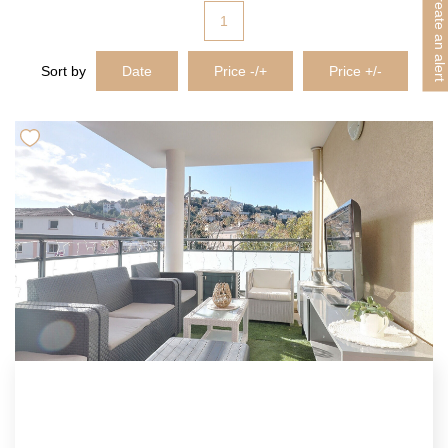
Create an alert
1
Sort by
Date
Price -/+
Price +/-