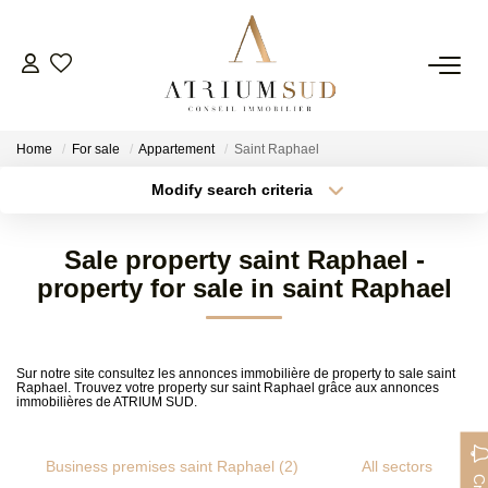
Home
For sale
Appartement
Saint Raphael
Modify search criteria
Transaction type
Location
Buy
Location
Sale property saint Raphael -
Type of property
Min area
Select ...
property for sale in saint Raphael
FR
More criteria
Max budget
Sur notre site consultez les annonces immobilière de property to sale saint
Raphael. Trouvez votre property sur saint Raphael grâce aux annonces
Create an alert
immobilières de ATRIUM SUD.
Business premises saint Raphael (2)
All sectors