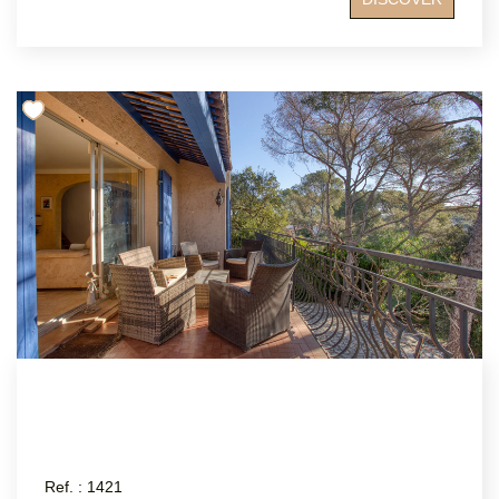
des golfs. Un bien chargé d'histoire et d'élégance
Construit dans les années 1940 par l'aviateur Pierre
Wertheim et l'architecte Jean Hellet, ce mas a été réalisé
selon le nombre d'or avec les célèbres pierres rouges de
l'Estérel, taillées par des artisans italiens. Son histoire en
fait une demeure unique, à la fois raffinée et intemporelle.
Un cadre privilégié, calme et lumineux Nichée dans un
parc paysager de plus d'un hectare, la propriété offre un
environnement enchanteur où nature et sérénité
dominent, tout en restant proche du littoral et des
commodités. Une demeure raffinée et fonctionnelle : 4
chambres, 3 salles de bains et 1 salle d'eau 1 studio
indépendant Bureau, bibliothèque et salle à manger
complémentaire Cuisine spacieuse, cellier, nombreux
rangements Un espace de vie exceptionnel : Double
salon-séjour avec hauteur sous plafond et cheminée
majestueuse Accès direct au parc et aux espaces
extérieurs Piscine avec pool house, préservés des
regards Prestations haut de gamme : Garage fermé Cave
à vin Un bien rare, hors du temps, où se rencontrent
histoire, élégance et authenticité. Une opportunité unique
sur le marché immobilier de Saint-Raphaël.
Ref. : 1421