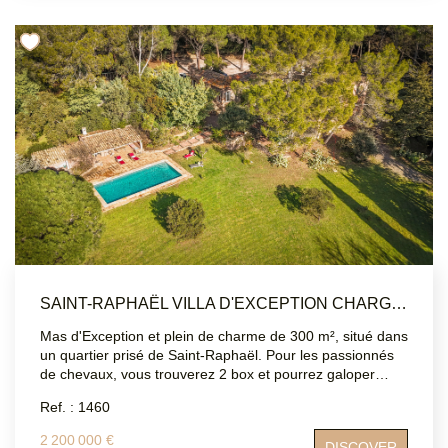
SAINT-RAPHAËL VILLA D'EXCEPTION CHARGÉE D'HISTOIRE 8 PIÈCES
Mas d'Exception et plein de charme de 300 m², situé dans
un quartier prisé de Saint-Raphaël. Pour les passionnés
de chevaux, vous trouverez 2 box et pourrez galoper
dans ce parc de plus de 10 000 m2. Les deux forages
Ref. : 1460
vous apporteront une réelle autonomie en eau Situation
rare : à seulement 8 minutes des plages et à proximité
2 200 000 €
DISCOVER