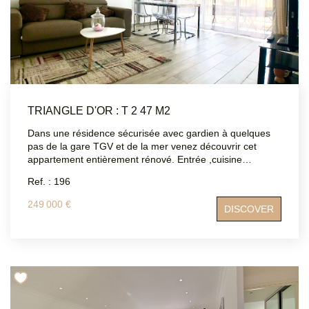
TRIANGLE D'OR : T 2 47 M2
Dans une résidence sécurisée avec gardien à quelques
pas de la gare TGV et de la mer venez découvrir cet
appartement entièrement rénové. Entrée ,cuisine
indépendante équipée ,salon, une chambre ,une salle
Ref. : 196
d'eau, wc séparé, deux balcons . Climatisation, double
vitrage, volets électriques . Place de parking en sous sol
249 000 €
DISCOVER
,cave.