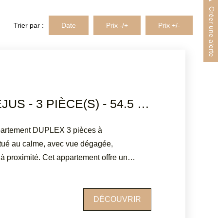
Créer une alerte
Trier par :
Date
Prix -/+
Prix +/-
DUPLEX FREJUS - 3 PIÈCE(S) - 54.5 M2
rtement DUPLEX 3 pièces à
itué au calme, avec vue dégagée,
 proximité. Cet appartement offre un
osé SUD-O avec cuisine équipée donnant
e, une chambre avec placard, salle d'eau,
ezzanine, vous trouverez un bel espace à
DÉCOUVRIR
t coin bureau, ainsi qu'une salle de bain