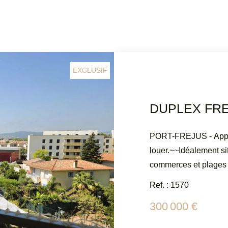
EXCLUSIF
PORT-FREJUS - Appa
louer.~~Idéalement s
commerces et plages à
lumineux séjour exp
Ref. : 1570
sur une belle terrass
300 000 €
WC indépendant. En m
aménager en chambre e