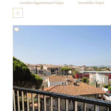
Location Appartement frejus
Immobilier frejus
1