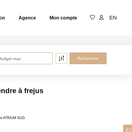
EN
ion
Agence
Mon compte
Budget max
ndre à frejus
s de ATRIUM SUD.