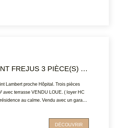
une cave complètent ce bien. Superbe
x à prévoir. DPE: C ATRIUMSUD
76 Tel
96 Mail: contact@atriumsud.fr Les
risques auxquels ce bien est exposé sont
te Géorisques : www.georisques.gouv.fr
APPARTEMENT FREJUS 3 PIÈCE(S) 63 M2
nt Lambert proche Hôpital. Trois pièces
m² avec terrasse VENDU LOUE. ( loyer HC
 résidence au calme. Vendu avec un garage.
ONSEIL IMMOBILIER Tel agence : 04 94
ien est exposé sont disponibles sur le site
DÉCOUVRIR