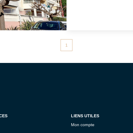
Géorisques : www.geo
1
CES
LIENS UTILES
Mon compte