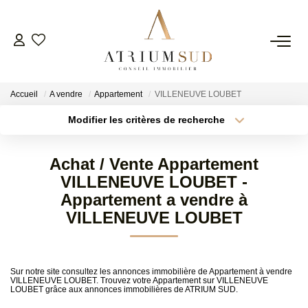
TRANSACTION
Accueil
A vendre
Appartement
VILLENEUVE LOUBET
LOCATION
Modifier les critères de recherche
Type de transaction
Localisation
Acheter
Localisation
GESTION
Achat / Vente Appartement
Type de bien
Surface min
Sélectionnez...
VILLENEUVE LOUBET -
SYNDIC
Appartement a vendre à
Plus de critères
Budget max
VILLENEUVE LOUBET
ESTIMATION
Créer une alerte
Sur notre site consultez les annonces immobilière de Appartement à vendre
AGENCE
VILLENEUVE LOUBET. Trouvez votre Appartement sur VILLENEUVE
LOUBET grâce aux annonces immobilières de ATRIUM SUD.