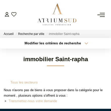
TRANSACTION
Accueil
Recherche par ville
immobilier Saint-rapha
LOCATION
Modifier les critères de recherche
Type de transaction
Localisation
Acheter
Localisation
GESTION
immobilier Saint-rapha
Type de bien
Surface min
Sélectionnez...
SYNDIC
Plus de critères
Budget max
Tous les secteurs
ESTIMATION
Créer une alerte
Nous n'avons pas de biens à vous proposer dans la catégorie pour le
moment , plusieurs options s'offrent à vous :
AGENCE
Transmettez-nous votre demande