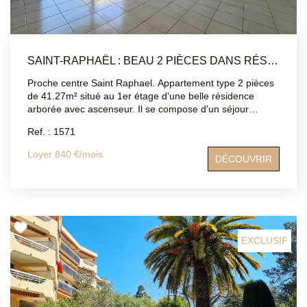
de Valescure. Classe énergie C Les informations sur les
risques auxquels ce bien est exposé sont disponibles sur
le site Géorisques : www.georisques.gouv.fr ATRIUMSUD
CONSEIL IMMOBILIER Tel agence : 04.94.83.19.96 Mail:
SAINT-RAPHAËL : BEAU 2 PIÈCES DANS RÉSIDENCE SÉCURISÉE
contact@atriumsud.fr
Proche centre Saint Raphael. Appartement type 2 pièces
de 41.27m² situé au 1er étage d'une belle résidence
arborée avec ascenseur. Il se compose d'un séjour
lumineux ouvrant sur le balcon, d'une cuisine
Ref. : 1571
indépendante bien aménagée, d'une chambre avec
placard, ainsi que d'une salle de bain avec baignoire.
Loyer 840 €/mois
DÉCOUVRIR
Vous bénéficierez en plus d'une place de parking !
Disponible dès maintenant.
EXCLUSIF