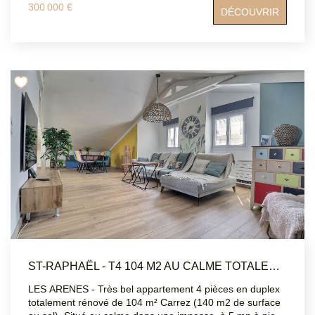
non soumis au DPE ATRIUMSUD CONSEIL IMMOBILIER
300 000 €
DÉCOUVRIR
Tel agence : 04 94 83 19 96 Les informations sur les
risques auxquels ce bien est exposé sont disponibles sur
le site Géorisques : www.georisques.gouv.fr
ST-RAPHAËL - T4 104 M2 AU CALME TOTALEMENT RÉNOVÉ
LES ARENES - Très bel appartement 4 pièces en duplex
totalement rénové de 104 m² Carrez (140 m2 de surface