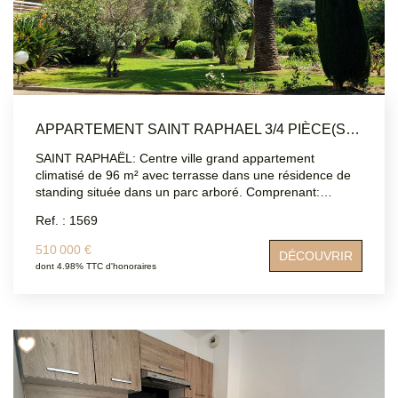
APPARTEMENT SAINT RAPHAEL 3/4 PIÈCE(S) 96 M2
SAINT RAPHAËL: Centre ville grand appartement
climatisé de 96 m² avec terrasse dans une résidence de
standing située dans un parc arboré. Comprenant:
entrée, cuisine fermée, double séjour, deux chambres,
Ref. : 1569
une salle de bain, une salle d'eau, WC indépendant. Une
place de parking et une cave complètent ce bien.
510 000 €
DÉCOUVRIR
Appartement à remettre au goût du jour. DPE: C
dont 4.98% TTC d'honoraires
Contacter: ATRIUMSUD 04 94 83 1996 Bernard Loqués:
06 12 70 42 76 Les informations sur les risques auxquels
ce bien est exposé sont disponibles sur le site Géorisques
: www.georisques.gouv.f