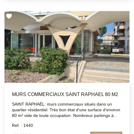
www.georisques.gouv.fr
MURS COMMERCIAUX SAINT RAPHAEL 80 M2
SAINT RAPHAËL: murs commerciaux situés dans un
quartier résidentiel. Très bon état d'une surface d'environ
80 m² vide de toute occupation. Nombreux parkings à
proximité. ATRIUMSUD CONSEIL IMMOBILIER Tel
Ref. : 1440
agence : 04.94.83.19.96 Mail: contact@atriumsud.fr Les
informations sur les risques auxquels ce bien est exposé