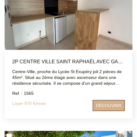
2P CENTRE VILLE SAINT RAPHAËL AVEC GARAGE
Centre-Ville, proche du Lycée St Exupéry joli 2 pièces de
45m². Situé au 2ème étage avec ascenseur dans une
résidence sécurisée. Il se compose d'un grand séjour
avec coin cuisine aménagée et équipée le tout donnant
Ref. : 1565
sur un balcon exposé OUEST , d'une salle de bain, d'un
WC indépendant, ainsi que d'une chambre avec placard
Loyer 970 €/mois
DÉCOUVRIR
intégré. TOUT est collectif dans les charges y compris
l'électricité. Vous pouvez bénéficier d'un GARAGE en sus
à 70 €/ mois. Vous serez séduit par son emplacement
proche de toutes les commodités et de la gare de SAINT-
RAPHAEL.