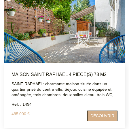
MAISON SAINT RAPHAEL 4 PIÈCE(S) 78 M2
SAINT RAPHAËL: charmante maison située dans un
quartier prisé du centre ville. Séjour, cuisine équipée et
aménagée, trois chambres, deux salles d'eau, trois WC,
un grand garage et une cave. Pas de travaux à prévoir.
Ref. : 1494
Joli Jardin avec peu d'entretien. Portail électrique garage
et rue. DPE: D ATRIUMSUD CONSEIL IMMOBILIER Tel
495 000 €
DÉCOUVRIR
agence : 04.94.83.19.96 Mail: contact@atriumsud.fr Les
informations sur les risques auxquels ce bien est exposé
sont disponibles sur le site Géorisques :