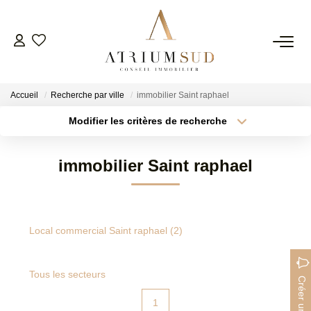
TRANSACTION
Accueil
Recherche par ville
immobilier Saint raphael
LOCATION
Modifier les critères de recherche
Type de transaction
Localisation
Acheter
Localisation
GESTION
immobilier Saint raphael
Type de bien
Surface min
Sélectionnez...
SYNDIC
Plus de critères
Budget max
Local commercial Saint raphael (2)
ESTIMATION
Créer une alerte
Tous les secteurs
AGENCE
1