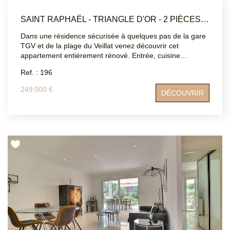
SAINT RAPHAËL - TRIANGLE D'OR - 2 PIÈCES 47 M2
Dans une résidence sécurisée à quelques pas de la gare
TGV et de la plage du Veillat venez découvrir cet
appartement entièrement rénové. Entrée, cuisine
indépendante équipée, salon, une chambre, une salle
Ref. : 196
d'eau, WC séparé, deux balcons. Climatisation, double
vitrage, volets électriques . Place de parking en sous
249 000 €
DÉCOUVRIR
sol,cave. Un véritable tout à pied ! DPE: B Les
informations sur les risques auxquels ce bien est exposé
sont disponibles sur le site Géorisques :
www.georisques.gouv.fr Contact ATRIUMSUD CONSEIL
IMMOBILIER Tel: 04 94 83 19 96 Bernard Loques:
06.12.70.42.76