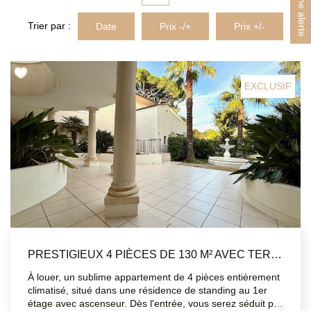
Créer une alerte
MON COMPTE
Trier par :
Date
Prix -/+
Prix +/-
EN
EXCLUSIF
PRESTIGIEUX 4 PIÈCES DE 130 M² AVEC TERRASSE SUR LE TOIT GOLFS SAINT-RAPHAËL
À louer, un sublime appartement de 4 pièces entièrement
climatisé, situé dans une résidence de standing au 1er
étage avec ascenseur. Dès l'entrée, vous serez séduit par