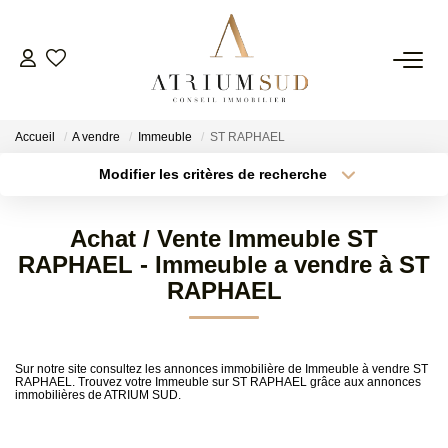
TRANSACTION
Accueil
A vendre
Immeuble
ST RAPHAEL
LOCATION
Modifier les critères de recherche
Type de transaction
Localisation
Acheter
Localisation
GESTION
Achat / Vente Immeuble ST
Type de bien
Surface min
Sélectionnez...
RAPHAEL - Immeuble a vendre à ST
SYNDIC
RAPHAEL
Plus de critères
Budget max
ESTIMATION
Créer une alerte
Sur notre site consultez les annonces immobilière de Immeuble à vendre ST
RAPHAEL. Trouvez votre Immeuble sur ST RAPHAEL grâce aux annonces
immobilières de ATRIUM SUD.
AGENCE