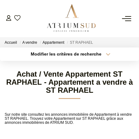
TRANSACTION
Accueil
A vendre
Appartement
ST RAPHAEL
LOCATION
Modifier les critères de recherche
Type de transaction
Localisation
Acheter
Localisation
GESTION
Achat / Vente Appartement ST
Type de bien
Surface min
Sélectionnez...
RAPHAEL - Appartement a vendre à
SYNDIC
ST RAPHAEL
Plus de critères
Budget max
ESTIMATION
Créer une alerte
Sur notre site consultez les annonces immobilière de Appartement à vendre
ST RAPHAEL. Trouvez votre Appartement sur ST RAPHAEL grâce aux
annonces immobilières de ATRIUM SUD.
AGENCE