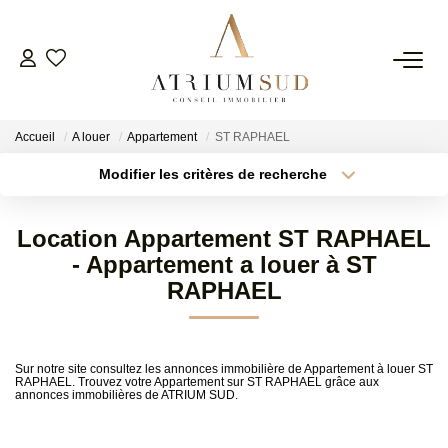
TRANSACTION
Accueil
A louer
Appartement
ST RAPHAEL
LOCATION
Modifier les critères de recherche
Type de transaction
Localisation
Acheter
Localisation
GESTION
Location Appartement ST RAPHAEL
Type de bien
Surface min
Sélectionnez...
- Appartement a louer à ST
SYNDIC
RAPHAEL
Plus de critères
Budget max
ESTIMATION
Créer une alerte
Sur notre site consultez les annonces immobilière de Appartement à louer ST
RAPHAEL. Trouvez votre Appartement sur ST RAPHAEL grâce aux
annonces immobilières de ATRIUM SUD.
AGENCE