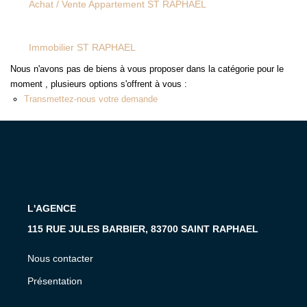
Achat / Vente Appartement ST RAPHAEL
MON COMPTE
EN
Immobilier ST RAPHAEL
Nous n'avons pas de biens à vous proposer dans la catégorie pour le
moment , plusieurs options s'offrent à vous :
Transmettez-nous votre demande
L'AGENCE
115 RUE JULES BARBIER, 83700 SAINT RAPHAEL
Nous contacter
Présentation