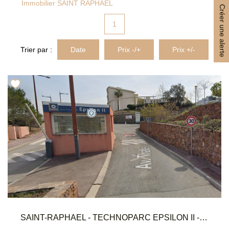
Immobilier SAINT RAPHAEL
MON COMPTE
Créer une alerte
1
EN
Trier par :
Date
Prix -/+
Prix +/-
SAINT-RAPHAEL - TECHNOPARC EPSILON II - STATIONNEMENT EXTÉRIEUR