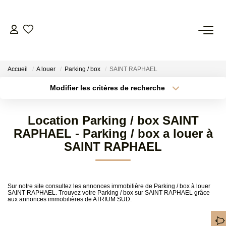
TRANSACTION
Accueil
A louer
Parking / box
SAINT RAPHAEL
LOCATION
Modifier les critères de recherche
Localisation
Type de transaction
Surface min
GESTION
Location Parking / box SAINT
Type de bien
RAPHAEL - Parking / box a louer à
Plus de critères
Budget max
SYNDIC
SAINT RAPHAEL
Créer une alerte
ESTIMATION
Sur notre site consultez les annonces immobilière de Parking / box à louer
SAINT RAPHAEL. Trouvez votre Parking / box sur SAINT RAPHAEL grâce
aux annonces immobilières de ATRIUM SUD.
AGENCE