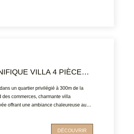
Les informations sur les risques auxquels
t disponibles sur le site Géorisques :
fr
AGAY - MAGNIFIQUE VILLA 4 PIÈCES PROCHE PLAGE
dans un quartier privilégié à 300m de la
ed des commerces, charmante villa
ée offrant une ambiance chaleureuse au
 de 320m², elle est mitoyenne d'un
z-de-jardin un séjour orienté sud, cuisine
équipée, une salle d'eau et WC. Une belle
DÉCOUVRIR