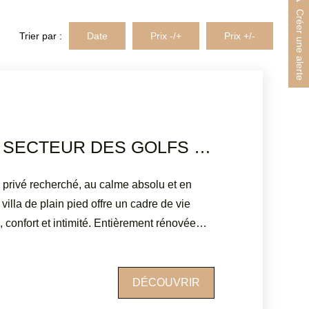
Créer une alerte
Trier par :
Date
Prix -/+
Prix +/-
VALESCURE SECTEUR DES GOLFS VILLA DE PLAIN PIED 4 CHAMBRES PISCINE
privé recherché, au calme absolu et en
e villa de plain pied offre un cadre de vie
 confort et intimité. Entièrement rénovée
mporain, elle propose de beaux volumes et
vie, lumineuse et
thédrale, s'ouvre sur une cuisine moderne
DÉCOUVRIR
ainsi que sur une large terrasse exposée