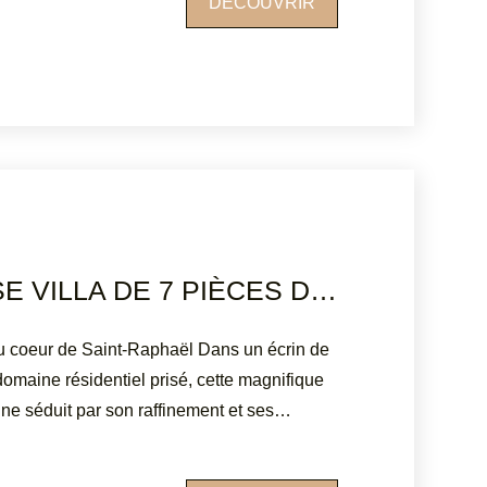
DÉCOUVRIR
 Tel agence : 04.94.83.19.96 Mail:
Les informations sur les risques auxquels
t disponibles sur le site Géorisques :
fr
SOMPTUEUSE VILLA DE 7 PIÈCES DANS PARC RÉSIDENTIEL À SAINT-RAPHAËL
au coeur de Saint-Raphaël Dans un écrin de
domaine résidentiel prisé, cette magnifique
ne séduit par son raffinement et ses
lantée sur un terrain paysager de plus de
e surface habitable d'environ 190 m²,