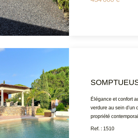
Loqués 06 12 70 42 76
contact@atriumsud.fr 
ce bien est exposé son
www.georisques.gouv.
Élégance et confort 
verdure au sein d'un 
propriété contemporai
volumes généreux. Imp
Ref. : 1510
1100 m², elle offre un