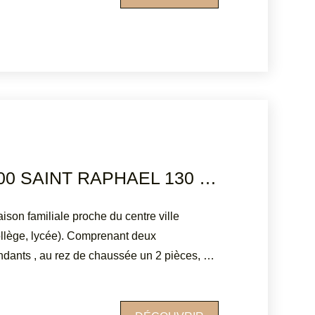
'étage inférieur, une chambre, un bureau,
. A cela s'ajoute une 3è chambre
le d'eau et WC. La villa est vendue
mobilier et équipements de
ations. Parfaitement adaptée pour une
 ou en résidence secondaire, vous serez
s de vie, son environnement et le confort.
tion. Prov Charges
MAISON 83700 SAINT RAPHAEL 130 M2
es sur le site Géorisques :
fr
n familiale proche du centre ville
llège, lycée). Comprenant deux
dants , au rez de chaussée un 2 pièces, au
ièces . Nombreuses dépendances, garage,
réau. Au calme dans une impasse, fort