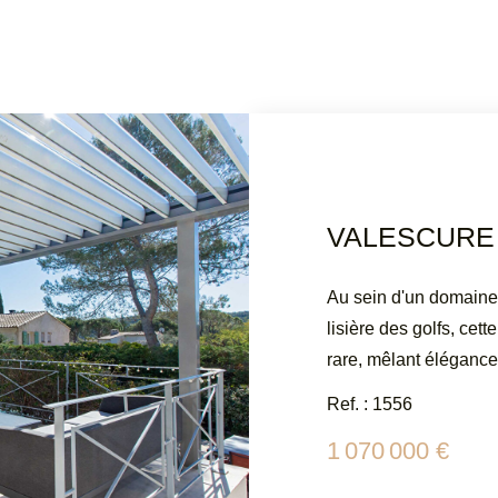
Au sein d'un domaine 
lisière des golfs, cett
rare, mêlant élégance,
dans un esprit conte
Ref. : 1556
une atmosphère chaleureuse. La pièce de 
1 070 000 €
dotée d'un plafond ca
parfaitement équipée 