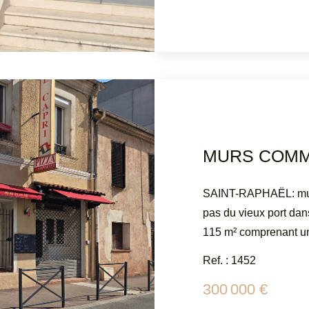
MURS COMM
SAINT-RAPHAËL: murs
pas du vieux port dan
115 m² comprenant une
chambre froide et sani
Ref. : 1452
Visites sur demand
300 000 €
CONSEIL IMMOBILIER T