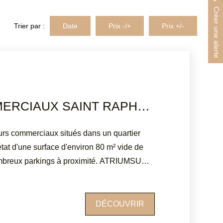
Créer une alerte
Trier par :
Date
Prix -/+
Prix +/-
MURS COMMERCIAUX SAINT RAPHAEL 80 M2
 commerciaux situés dans un quartier
état d'une surface d'environ 80 m² vide de
x parkings à proximité. ATRIUMSUD
Tel agence : 04.94.83.19.96 Mail:
Les informations sur les risques auxquels
t disponibles sur le site Géorisques :
DÉCOUVRIR
ral climatisé.