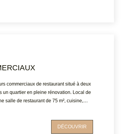
ERCIAUX
 commerciaux de restaurant situé à deux
s un quartier en pleine rénovation. Local de
 salle de restaurant de 75 m², cuisine,
taire. terrasse extérieur de 24 couverts.
e. non soumis au DPE ATRIUMSUD
el agence : 04 94 83 19 96 Les
DÉCOUVRIR