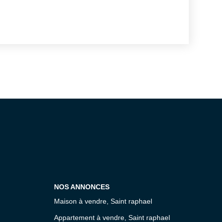
risques auxquels ce bien est exposé sont
te Géorisques : www.georisques.gouv.fr
NOS ANNONCES
Maison à vendre, Saint raphael
Appartement à vendre, Saint raphael