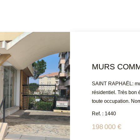
SAINT RAPHAËL: murs
résidentiel. Très bon 
toute occupation. Nombreu
CONSEIL IMMOBILIER 
Ref. : 1440
contact@atriumsud.fr 
198 000 €
ce bien est exposé son
www.georisques.gouv.f