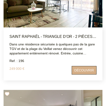
SAINT RAPHAËL - TRIANGLE D'OR - 2 PIÈCES 47 M2
Dans une résidence sécurisée à quelques pas de la gare
TGV et de la plage du Veillat venez découvrir cet
appartement entièrement rénové. Entrée, cuisine
indépendante équipée, salon, une chambre, une salle
Ref. : 196
d'eau, WC séparé, deux balcons. Climatisation, double
vitrage, volets électriques . Place de parking en sous
249 000 €
DÉCOUVRIR
sol,cave. Un véritable tout à pied ! DPE: B Les
informations sur les risques auxquels ce bien est exposé
sont disponibles sur le site Géorisques :
www.georisques.gouv.fr Contact ATRIUMSUD CONSEIL
IMMOBILIER Tel: 04 94 83 19 96 Bernard Loques:
06.12.70.42.76