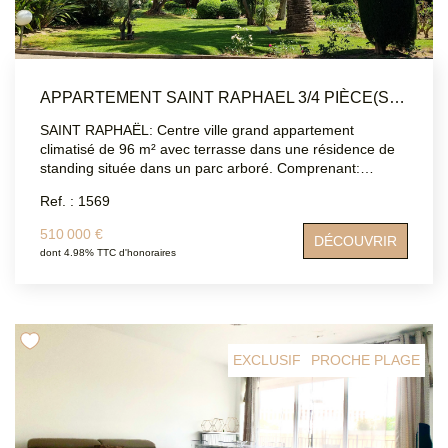
APPARTEMENT SAINT RAPHAEL 3/4 PIÈCE(S) 96 M2
SAINT RAPHAËL: Centre ville grand appartement
climatisé de 96 m² avec terrasse dans une résidence de
standing située dans un parc arboré. Comprenant:
entrée, cuisine fermée, double séjour, deux chambres,
Ref. : 1569
une salle de bain, une salle d'eau, WC indépendant. Une
place de parking et une cave complètent ce bien.
510 000 €
DÉCOUVRIR
Appartement à remettre au goût du jour. DPE: C
dont 4.98% TTC d'honoraires
Contacter: ATRIUMSUD 04 94 83 1996 Bernard Loqués:
06 12 70 42 76 Les informations sur les risques auxquels
ce bien est exposé sont disponibles sur le site Géorisques
: www.georisques.gouv.f
EXCLUSIF
PROCHE PLAGE