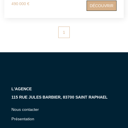
régime de la copropriété. Copropriété de 11 de lots
490 000 €
DÉCOUVRIR
d'habitation. Charges annuelles 2200€ euros. Classe
énergie D. ATRIUMSUD CONSEIL IMMOBILIER Tel
agence : 04.94.83.19.96 Mail: contact@atriumsud.fr Les
informations sur les risques auxquels ce bien est exposé
sont disponibles sur le site Géorisques :
1
www.georisques.gouv.fr
L'AGENCE
115 RUE JULES BARBIER, 83700 SAINT RAPHAEL
Nous contacter
Présentation