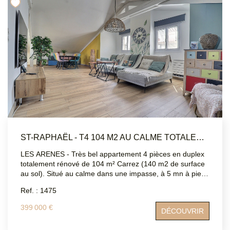
agence : 04 94 83 19 96 / Mail: contact@atriumsud.fr Les
informations sur les risques auxquels ce bien est exposé
sont disponibles sur le site Géorisques :
www.georisques.gouv.fr
ST-RAPHAËL - T4 104 M2 AU CALME TOTALEMENT RÉNOVÉ
LES ARENES - Très bel appartement 4 pièces en duplex
totalement rénové de 104 m² Carrez (140 m2 de surface
au sol). Situé au calme dans une impasse, à 5 mn à pied
du centre-ville, vous apprécierez la disposition des pièces,
Ref. : 1475
originale et très agréable à vivre. Totalement rénové avec
charme et dans un style contemporain, vous n'aurez qu'à
399 000 €
DÉCOUVRIR
poser vos valises. Au 1er niveau : 1 chambre de 12 m2
avec son balcon et sa salle d'eau (clim réversible, une