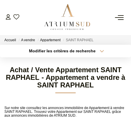
TRANSACTION
Accueil
A vendre
Appartement
SAINT RAPHAEL
LOCATION
Modifier les critères de recherche
Type de transaction
Localisation
Acheter
Localisation
GESTION
Achat / Vente Appartement SAINT
Type de bien
Surface min
Sélectionnez...
RAPHAEL - Appartement a vendre à
SYNDIC
SAINT RAPHAEL
Plus de critères
Budget max
ESTIMATION
Créer une alerte
Sur notre site consultez les annonces immobilière de Appartement à vendre
SAINT RAPHAEL. Trouvez votre Appartement sur SAINT RAPHAEL grâce
aux annonces immobilières de ATRIUM SUD.
AGENCE