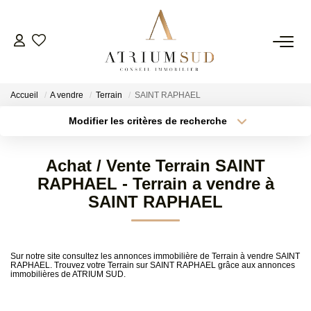
TRANSACTION
Accueil
A vendre
Terrain
SAINT RAPHAEL
LOCATION
Modifier les critères de recherche
Type de transaction
Localisation
Acheter
Localisation
GESTION
Achat / Vente Terrain SAINT
Type de bien
Surface min
Sélectionnez...
RAPHAEL - Terrain a vendre à
SYNDIC
SAINT RAPHAEL
Plus de critères
Budget max
ESTIMATION
Créer une alerte
Sur notre site consultez les annonces immobilière de Terrain à vendre SAINT
RAPHAEL. Trouvez votre Terrain sur SAINT RAPHAEL grâce aux annonces
immobilières de ATRIUM SUD.
AGENCE