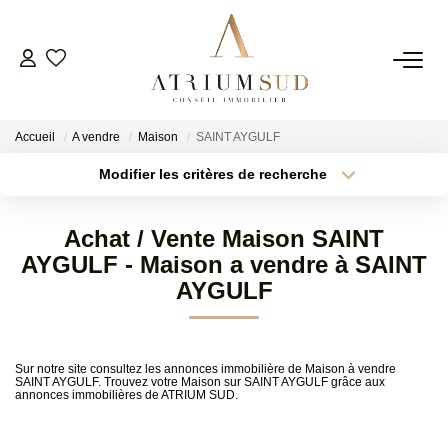
TRANSACTION
Accueil
A vendre
Maison
SAINT AYGULF
LOCATION
Modifier les critères de recherche
Type de transaction
Localisation
Acheter
Localisation
GESTION
Achat / Vente Maison SAINT
Type de bien
Surface min
Sélectionnez...
AYGULF - Maison a vendre à SAINT
SYNDIC
AYGULF
Plus de critères
Budget max
ESTIMATION
Créer une alerte
Sur notre site consultez les annonces immobilière de Maison à vendre
SAINT AYGULF. Trouvez votre Maison sur SAINT AYGULF grâce aux
annonces immobilières de ATRIUM SUD.
AGENCE