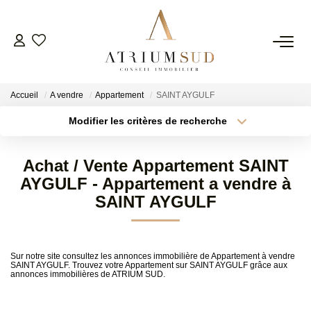
TRANSACTION
Accueil
A vendre
Appartement
SAINT AYGULF
LOCATION
Modifier les critères de recherche
Type de transaction
Localisation
Acheter
Localisation
GESTION
Achat / Vente Appartement SAINT
Type de bien
Surface min
Sélectionnez...
AYGULF - Appartement a vendre à
SYNDIC
SAINT AYGULF
Plus de critères
Budget max
ESTIMATION
Créer une alerte
Sur notre site consultez les annonces immobilière de Appartement à vendre
SAINT AYGULF. Trouvez votre Appartement sur SAINT AYGULF grâce aux
annonces immobilières de ATRIUM SUD.
AGENCE