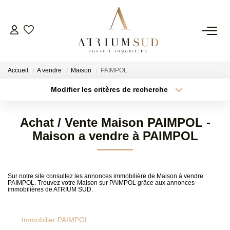
TRANSACTION
Accueil
A vendre
Maison
PAIMPOL
LOCATION
Modifier les critères de recherche
Type de transaction
Localisation
Acheter
Localisation
GESTION
Achat / Vente Maison PAIMPOL -
Type de bien
Surface min
Sélectionnez...
Maison a vendre à PAIMPOL
SYNDIC
Plus de critères
Budget max
ESTIMATION
Sur notre site consultez les annonces immobilière de Maison à vendre
PAIMPOL. Trouvez votre Maison sur PAIMPOL grâce aux annonces
Créer une alerte
immobilières de ATRIUM SUD.
AGENCE
Immobilier PAIMPOL