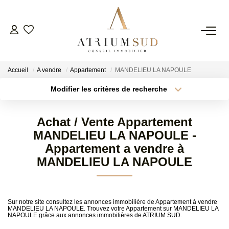
TRANSACTION
Accueil
A vendre
Appartement
MANDELIEU LA NAPOULE
LOCATION
Modifier les critères de recherche
Type de transaction
Localisation
Acheter
Localisation
GESTION
Achat / Vente Appartement
Type de bien
Surface min
Sélectionnez...
MANDELIEU LA NAPOULE -
SYNDIC
Appartement a vendre à
Plus de critères
Budget max
MANDELIEU LA NAPOULE
ESTIMATION
Créer une alerte
Sur notre site consultez les annonces immobilière de Appartement à vendre
AGENCE
MANDELIEU LA NAPOULE. Trouvez votre Appartement sur MANDELIEU LA
NAPOULE grâce aux annonces immobilières de ATRIUM SUD.