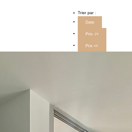
Trier par :
Date
Prix -/+
Prix +/-