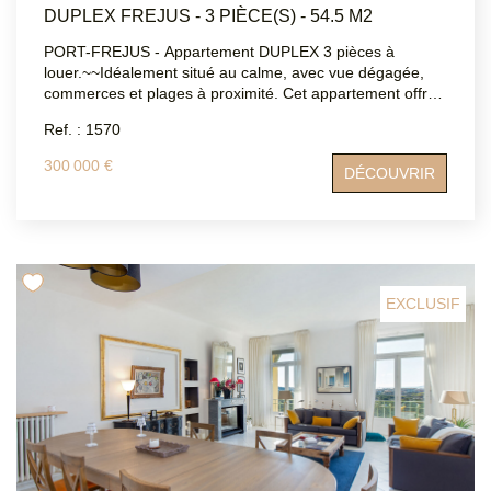
DUPLEX FREJUS - 3 PIÈCE(S) - 54.5 M2
PORT-FREJUS - Appartement DUPLEX 3 pièces à
louer.~~Idéalement situé au calme, avec vue dégagée,
commerces et plages à proximité. Cet appartement offre
un lumineux séjour exposé SUD-O avec cuisine équipée
Ref. : 1570
donnant sur une belle terrasse, une chambre avec
placard, salle d'eau, WC indépendant. En mezzanine,
300 000 €
DÉCOUVRIR
vous trouverez un bel espace à aménager en chambre et
coin bureau, ainsi qu'une salle de bain avec
WC.~L'appartement est climatisé et dispose d'une place
de parking libre ainsi qu'une cave.
EXCLUSIF