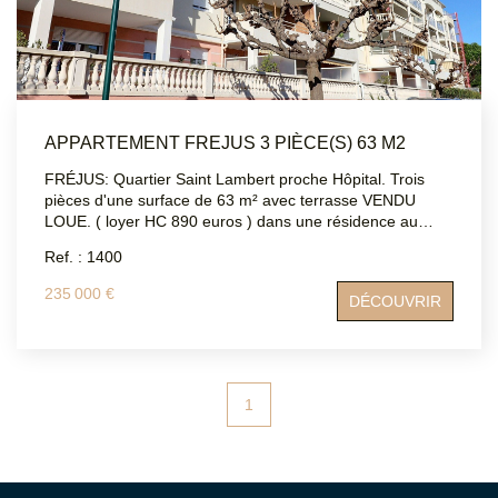
APPARTEMENT FREJUS 3 PIÈCE(S) 63 M2
FRÉJUS: Quartier Saint Lambert proche Hôpital. Trois
pièces d'une surface de 63 m² avec terrasse VENDU
LOUE. ( loyer HC 890 euros ) dans une résidence au
calme. Vendu avec un garage. DPE: C ATRIUMSUD
Ref. : 1400
CONSEIL IMMOBILIER Tel agence : 04 94 83 19 96 Mail:
contact@atriumsud.fr Les informations sur les risques
235 000 €
DÉCOUVRIR
auxquels ce bien est exposé sont disponibles sur le site
Géorisques : www.georisques.gouv.fr
1