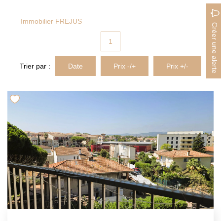
MON COMPTE
Immobilier FREJUS
Créer une alerte
EN
1
Trier par :
Date
Prix -/+
Prix +/-