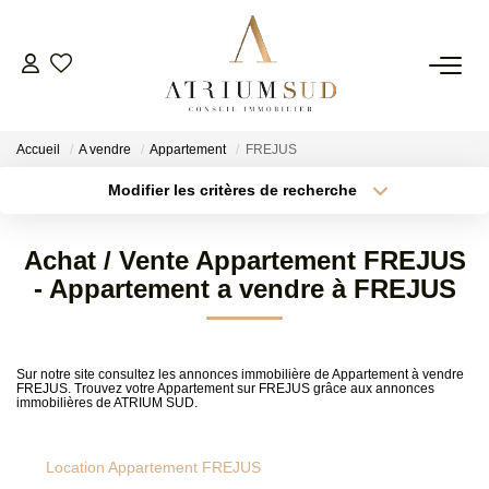
TRANSACTION
Accueil
A vendre
Appartement
FREJUS
LOCATION
Modifier les critères de recherche
Type de transaction
Localisation
Acheter
Localisation
GESTION
Achat / Vente Appartement FREJUS
Type de bien
Surface min
Sélectionnez...
- Appartement a vendre à FREJUS
SYNDIC
Plus de critères
Budget max
ESTIMATION
Sur notre site consultez les annonces immobilière de Appartement à vendre
FREJUS. Trouvez votre Appartement sur FREJUS grâce aux annonces
Créer une alerte
immobilières de ATRIUM SUD.
AGENCE
Location Appartement FREJUS