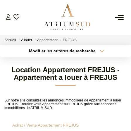
TRANSACTION
Accueil
A louer
Appartement
FREJUS
LOCATION
Modifier les critères de recherche
Type de transaction
Localisation
Acheter
Localisation
GESTION
Location Appartement FREJUS -
Type de bien
Surface min
Sélectionnez...
Appartement a louer à FREJUS
SYNDIC
Plus de critères
Budget max
ESTIMATION
Sur notre site consultez les annonces immobilière de Appartement à louer
FREJUS. Trouvez votre Appartement sur FREJUS grâce aux annonces
Créer une alerte
immobilières de ATRIUM SUD.
AGENCE
Achat / Vente Appartement FREJUS