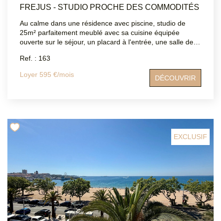
FREJUS - STUDIO PROCHE DES COMMODITÉS
Au calme dans une résidence avec piscine, studio de
25m² parfaitement meublé avec sa cuisine équipée
ouverte sur le séjour, un placard à l'entrée, une salle de
bains et un WC indépendant. Le plus de cet appartement
Ref. : 163
une superbe loggia avec une vue dégagée, idéal l'hiver
comme l'été. Il est facile de se garer et les commerces de
Loyer 595 €/mois
DÉCOUVRIR
proximité sont accessibles à pied. Disponible le 01/09
EXCLUSIF