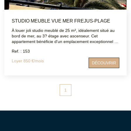
STUDIO MEUBLE VUE MER FREJUS-PLAGE
À louer joli studio meublé de 25 m², idéalement situé au
bord de mer, au 3? étage avec ascenseur. Cet
appartement bénéficie d'un emplacement exceptionnel à
seulement quelques pas des commerces, des
Ref. : 153
restaurants, des transports et des plages. Ce studio
lumineux et fonctionnel se compose d'un séjour, d'une
Loyer 850 €/mois
DÉCOUVRIR
terrasse, d'un coin cuisine entièrement équipé (plaques,
réfrigérateur, rangements?) d'une salle d'eau avec WC.
Disponible à partir du 17 juillet.
1