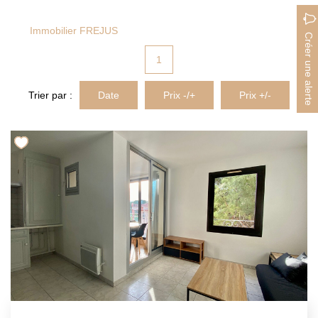
MON COMPTE
Immobilier FREJUS
Créer une alerte
EN
1
Trier par :
Date
Prix -/+
Prix +/-