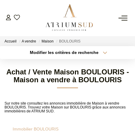
TRANSACTION
Accueil
A vendre
Maison
BOULOURIS
LOCATION
Modifier les critères de recherche
Type de transaction
Localisation
Acheter
Localisation
GESTION
Achat / Vente Maison BOULOURIS -
Type de bien
Surface min
Sélectionnez...
Maison a vendre à BOULOURIS
SYNDIC
Plus de critères
Budget max
ESTIMATION
Sur notre site consultez les annonces immobilière de Maison à vendre
BOULOURIS. Trouvez votre Maison sur BOULOURIS grâce aux annonces
Créer une alerte
immobilières de ATRIUM SUD.
AGENCE
Immobilier BOULOURIS