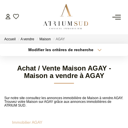
TRANSACTION
Accueil
A vendre
Maison
AGAY
LOCATION
Modifier les critères de recherche
Type de transaction
Localisation
Acheter
Localisation
GESTION
Achat / Vente Maison AGAY -
Type de bien
Surface min
Sélectionnez...
Maison a vendre à AGAY
SYNDIC
Plus de critères
Budget max
ESTIMATION
Sur notre site consultez les annonces immobilière de Maison à vendre AGAY.
Trouvez votre Maison sur AGAY grâce aux annonces immobilières de
Créer une alerte
ATRIUM SUD.
AGENCE
Immobilier AGAY