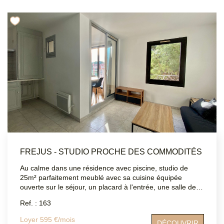
MON COMPTE
EN
FREJUS - STUDIO PROCHE DES COMMODITÉS
Au calme dans une résidence avec piscine, studio de
25m² parfaitement meublé avec sa cuisine équipée
ouverte sur le séjour, un placard à l'entrée, une salle de
bains et un WC indépendant. Le plus de cet appartement
Ref. : 163
une superbe loggia avec une vue dégagée, idéal l'hiver
comme l'été. Il est facile de se garer et les commerces de
Loyer 595 €/mois
DÉCOUVRIR