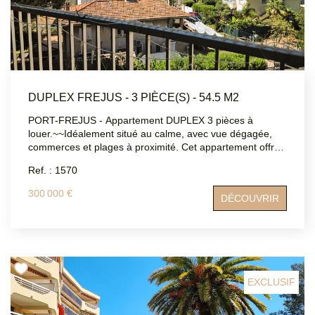
DUPLEX FREJUS - 3 PIÈCE(S) - 54.5 M2
PORT-FREJUS - Appartement DUPLEX 3 pièces à
louer.~~Idéalement situé au calme, avec vue dégagée,
commerces et plages à proximité. Cet appartement offre
un lumineux séjour exposé SUD-O avec cuisine équipée
Ref. : 1570
donnant sur une belle terrasse, une chambre avec
placard, salle d'eau, WC indépendant. En mezzanine,
300 000 €
DÉCOUVRIR
vous trouverez un bel espace à aménager en chambre et
coin bureau, ainsi qu'une salle de bain avec
WC.~L'appartement est climatisé et dispose d'une place
de parking libre ainsi qu'une cave.
EXCLUSIF