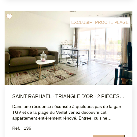
nécessitant plusieurs espaces distincts. ATRIUMSUD
CONSEIL IMMOBILIER Tel agence : 04.94.83.19.96 Mail:
contact@atriumsud.fr Les informations sur les risques
auxquels ce bien est exposé sont disponibles sur le site
EXCLUSIF
PROCHE PLAGE
Géorisques : www.georisques.gouv.fr
SAINT RAPHAËL - TRIANGLE D'OR - 2 PIÈCES 47 M2
Dans une résidence sécurisée à quelques pas de la gare
TGV et de la plage du Veillat venez découvrir cet
appartement entièrement rénové. Entrée, cuisine
indépendante équipée, salon, une chambre, une salle
Ref. : 196
d'eau, WC séparé, deux balcons. Climatisation, double
vitrage, volets électriques . Place de parking en sous