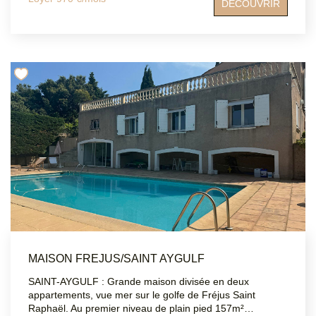
DÉCOUVRIR
intégré. TOUT est collectif dans les charges y compris
l'électricité. Vous pouvez bénéficier d'un GARAGE en sus
à 70 €/ mois. Vous serez séduit par son emplacement
proche de toutes les commodités et de la gare de SAINT-
RAPHAEL.
MAISON FREJUS/SAINT AYGULF
SAINT-AYGULF : Grande maison divisée en deux
appartements, vue mer sur le golfe de Fréjus Saint
Raphaël. Au premier niveau de plain pied 157m²