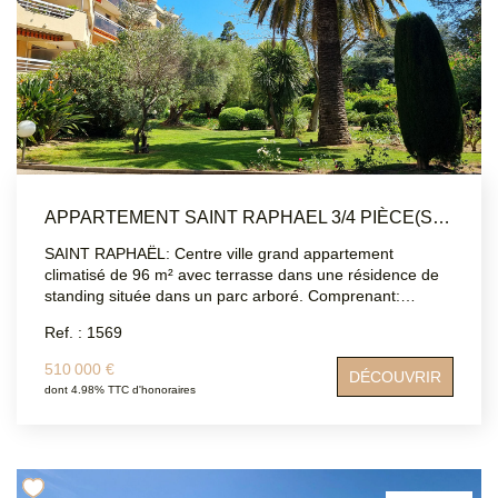
APPARTEMENT SAINT RAPHAEL 3/4 PIÈCE(S) 96 M2
SAINT RAPHAËL: Centre ville grand appartement
climatisé de 96 m² avec terrasse dans une résidence de
standing située dans un parc arboré. Comprenant:
entrée, cuisine fermée, double séjour, deux chambres,
Ref. : 1569
une salle de bain, une salle d'eau, WC indépendant. Une
place de parking et une cave complètent ce bien.
510 000 €
DÉCOUVRIR
Appartement à remettre au goût du jour. DPE: C
dont 4.98% TTC d'honoraires
Contacter: ATRIUMSUD 04 94 83 1996 Bernard Loqués:
06 12 70 42 76 Les informations sur les risques auxquels
ce bien est exposé sont disponibles sur le site Géorisques
: www.georisques.gouv.f