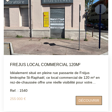
sont disponibles sur le site Géorisques :
www.georisques.gouv.fr
FREJUS LOCAL COMMERCIAL 120M²
Idéalement situé en pleine rue passante de Fréjus
limitrophe St-Raphaël, ce local commercial de 120 m² en
rez-de-chaussée offre une réelle visibilité pour votre
activité. Ancien laboratoire d'analyse , il se compose
Ref. : 1540
d'une salle d'attente, d'une salle technique, d'un bureau
biologiste, d'une cuisine, de deux WC, d'un local serveur
255 000 €
DÉCOUVRIR
et de trois pièces exploitables offrant de nombreuses
possibilités d'aménagement selon votre activité. Idéal
pour un cabinet médical, paramédical , un bureau