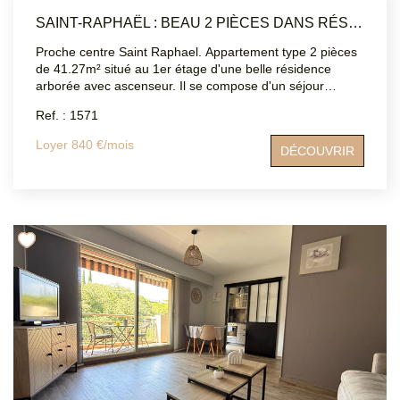
CONSEIL IMMOBILIER Tel agence : 04.94.83.19.96 Mail:
SAINT-RAPHAËL : BEAU 2 PIÈCES DANS RÉSIDENCE SÉCURISÉE
contact@atriumsud.fr
Proche centre Saint Raphael. Appartement type 2 pièces
de 41.27m² situé au 1er étage d'une belle résidence
arborée avec ascenseur. Il se compose d'un séjour
lumineux ouvrant sur le balcon, d'une cuisine
Ref. : 1571
indépendante bien aménagée, d'une chambre avec
placard, ainsi que d'une salle de bain avec baignoire.
Loyer 840 €/mois
DÉCOUVRIR
Vous bénéficierez en plus d'une place de parking !
Disponible dès maintenant.