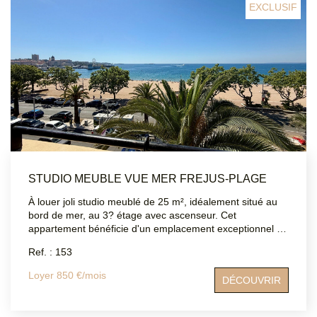
EXCLUSIF
STUDIO MEUBLE VUE MER FREJUS-PLAGE
À louer joli studio meublé de 25 m², idéalement situé au
bord de mer, au 3? étage avec ascenseur. Cet
appartement bénéficie d'un emplacement exceptionnel à
seulement quelques pas des commerces, des
Ref. : 153
restaurants, des transports et des plages. Ce studio
lumineux et fonctionnel se compose d'un séjour, d'une
Loyer 850 €/mois
DÉCOUVRIR
terrasse, d'un coin cuisine entièrement équipé (plaques,
réfrigérateur, rangements?) d'une salle d'eau avec WC.
Disponible à partir du 17 juillet.