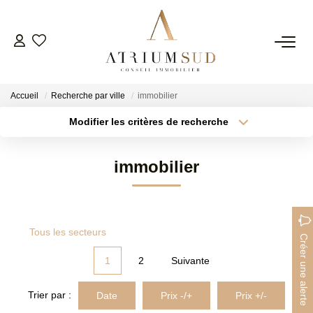
TRANSACTION
Accueil
Recherche par ville
immobilier
LOCATION
Modifier les critères de recherche
Type de transaction
Localisation
Acheter
Localisation
GESTION
immobilier
Type de bien
Surface min
Sélectionnez...
SYNDIC
Plus de critères
Budget max
Tous les secteurs
ESTIMATION
Créer une alerte
Créer une alerte
1
2
Suivante
AGENCE
Trier par :
Date
Prix -/+
Prix +/-