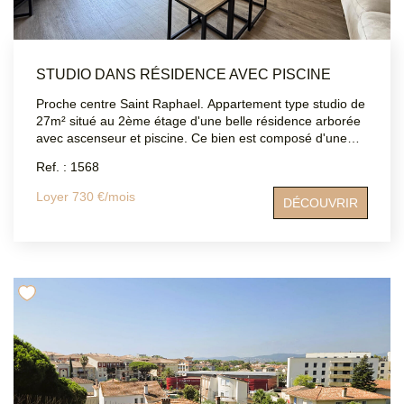
STUDIO DANS RÉSIDENCE AVEC PISCINE
Proche centre Saint Raphael. Appartement type studio de
27m² situé au 2ème étage d'une belle résidence arborée
avec ascenseur et piscine. Ce bien est composé d'une
entrée avec placard, d'une salle de bains, d'un WC, d'une
Ref. : 1568
jolie cuisine indépendante aménagée et équipée, et d'un
séjour climatisé le tout donnant sur un grand balcon
Loyer 730 €/mois
DÉCOUVRIR
exposé plein sud Vous bénéficierez en plus d'une cave ! A
visiter sans attendre