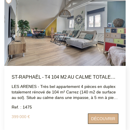
Les informations sur les risques auxquels ce bien est
exposé sont disponibles sur le site Géorisques :
www.georisques.gouv.fr
ST-RAPHAËL - T4 104 M2 AU CALME TOTALEMENT RÉNOVÉ
LES ARENES - Très bel appartement 4 pièces en duplex
totalement rénové de 104 m² Carrez (140 m2 de surface
au sol). Situé au calme dans une impasse, à 5 mn à pied
du centre-ville, vous apprécierez la disposition des pièces,
Ref. : 1475
originale et très agréable à vivre. Totalement rénové avec
charme et dans un style contemporain, vous n'aurez qu'à
399 000 €
DÉCOUVRIR
poser vos valises. Au 1er niveau : 1 chambre de 12 m2
avec son balcon et sa salle d'eau (clim réversible, une