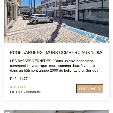
PUGET/ARGENS - MURS COMMERCIAUX 150M²
LES BASSES VERNEDES - Dans un environnement
commercial dynamique, murs commerciaux à vendre
dans un bâtiment année 2000 de belle facture. Sur deux
niveaux aisément aménageables selon votre activité,
Ref. : 1477
profitez d'une large vitrine, d'un rez-de-chaussée de 70m²
actuellement libre en espace de stockage, d'un premier
418 950 €
DÉCOUVRIR
étage de même surface aménagé actuellement en 4
dont 5% TTC d'honoraires
bureaux et un sanitaire. L'ensemble peut être divisé en
deux locaux indépendants. Ces locaux sont parfaitement
adaptés pour un large éventail d'activités commerciales,
artisanales, libérales. DPE B Belle opportunité à saisir!