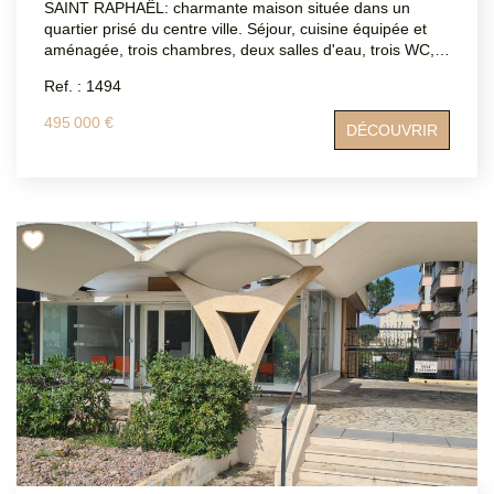
SAINT RAPHAËL: charmante maison située dans un
quartier prisé du centre ville. Séjour, cuisine équipée et
aménagée, trois chambres, deux salles d'eau, trois WC,
un grand garage et une cave. Pas de travaux à prévoir.
Ref. : 1494
Joli Jardin avec peu d'entretien. Portail électrique garage
et rue. DPE: D ATRIUMSUD CONSEIL IMMOBILIER Tel
495 000 €
DÉCOUVRIR
agence : 04.94.83.19.96 Mail: contact@atriumsud.fr Les
informations sur les risques auxquels ce bien est exposé
sont disponibles sur le site Géorisques :
www.georisques.gouv.fr