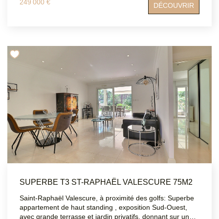
249 000 €
DÉCOUVRIR
sol,cave. Un véritable tout à pied ! DPE: B Les
informations sur les risques auxquels ce bien est exposé
sont disponibles sur le site Géorisques :
www.georisques.gouv.fr Contact ATRIUMSUD CONSEIL
IMMOBILIER Tel: 04 94 83 19 96 Bernard Loques:
06.12.70.42.76
SUPERBE T3 ST-RAPHAËL VALESCURE 75M2
Saint-Raphaël Valescure, à proximité des golfs: Superbe
appartement de haut standing , exposition Sud-Ouest,
avec grande terrasse et jardin privatifs, donnant sur une