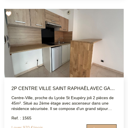
2P CENTRE VILLE SAINT RAPHAËL AVEC GARAGE
Centre-Ville, proche du Lycée St Exupéry joli 2 pièces de
45m². Situé au 2ème étage avec ascenseur dans une
résidence sécurisée. Il se compose d'un grand séjour
avec coin cuisine aménagée et équipée le tout donnant
Ref. : 1565
sur un balcon exposé OUEST , d'une salle de bain, d'un
WC indépendant, ainsi que d'une chambre avec placard
Loyer 970 €/mois