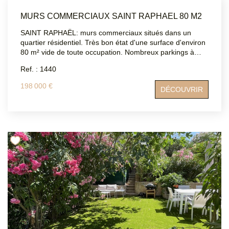
MURS COMMERCIAUX SAINT RAPHAEL 80 M2
SAINT RAPHAËL: murs commerciaux situés dans un
quartier résidentiel. Très bon état d'une surface d'environ
80 m² vide de toute occupation. Nombreux parkings à
proximité. ATRIUMSUD CONSEIL IMMOBILIER Tel
Ref. : 1440
agence : 04.94.83.19.96 Mail: contact@atriumsud.fr Les
informations sur les risques auxquels ce bien est exposé
198 000 €
DÉCOUVRIR
sont disponibles sur le site Géorisques :
www.georisques.gouv.fral climatisé.