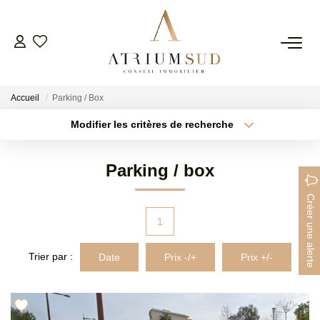
TRANSACTION
Accueil
Parking / Box
LOCATION
Modifier les critères de recherche
Type de transaction
Localisation
Acheter
Localisation
GESTION
Parking / box
Type de bien
Surface min
Sélectionnez...
SYNDIC
Créer une alerte
Plus de critères
Budget max
1
ESTIMATION
Créer une alerte
Trier par :
Date
Prix -/+
Prix +/-
AGENCE