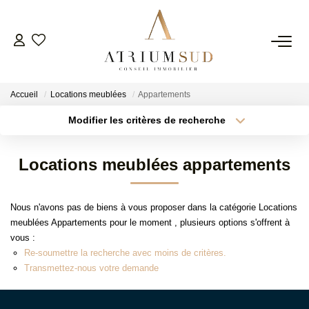
TRANSACTION
Accueil
Locations meublées
Appartements
LOCATION
Modifier les critères de recherche
Type de transaction
Localisation
Acheter
Localisation
GESTION
Locations meublées appartements
Type de bien
Surface min
Sélectionnez...
SYNDIC
Nous n'avons pas de biens à vous proposer dans la catégorie Locations
Plus de critères
Budget max
meublées Appartements pour le moment , plusieurs options s'offrent à
ESTIMATION
vous :
Créer une alerte
Re-soumettre la recherche avec moins de critères.
Transmettez-nous votre demande
AGENCE