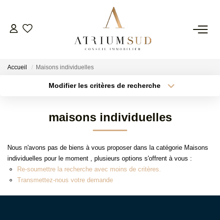
TRANSACTION
Accueil
Maisons individuelles
LOCATION
Modifier les critères de recherche
Type de transaction
Localisation
Acheter
Localisation
GESTION
maisons individuelles
Type de bien
Surface min
Sélectionnez...
SYNDIC
Nous n'avons pas de biens à vous proposer dans la catégorie Maisons
Plus de critères
Budget max
individuelles pour le moment , plusieurs options s'offrent à vous :
ESTIMATION
Re-soumettre la recherche avec moins de critères.
Créer une alerte
Transmettez-nous votre demande
AGENCE