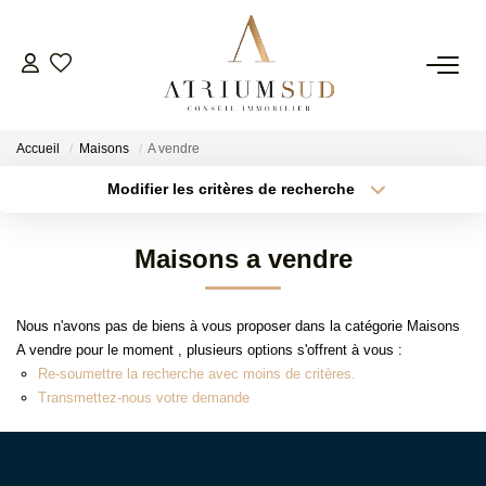
TRANSACTION
Accueil
Maisons
A vendre
LOCATION
Modifier les critères de recherche
Type de transaction
Localisation
Acheter
Localisation
GESTION
Maisons a vendre
Type de bien
Surface min
Sélectionnez...
SYNDIC
Nous n'avons pas de biens à vous proposer dans la catégorie Maisons
Plus de critères
Budget max
A vendre pour le moment , plusieurs options s'offrent à vous :
ESTIMATION
Re-soumettre la recherche avec moins de critères.
Créer une alerte
Transmettez-nous votre demande
AGENCE