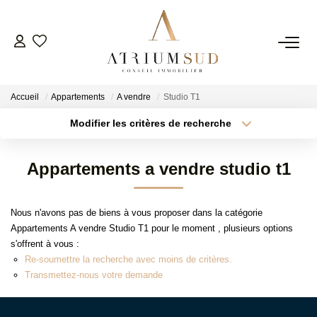
TRANSACTION
Accueil
Appartements
A vendre
Studio T1
LOCATION
Modifier les critères de recherche
Type de transaction
Localisation
Acheter
Localisation
GESTION
Appartements a vendre studio t1
Type de bien
Surface min
Sélectionnez...
SYNDIC
Nous n'avons pas de biens à vous proposer dans la catégorie
Plus de critères
Budget max
Appartements A vendre Studio T1 pour le moment , plusieurs options
ESTIMATION
s'offrent à vous :
Créer une alerte
Re-soumettre la recherche avec moins de critères.
Transmettez-nous votre demande
AGENCE