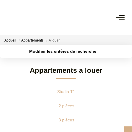
TRANSACTION
Accueil
Appartements
A louer
LOCATION
Modifier les critères de recherche
Localisation
Type de transaction
Surface min
GESTION
Appartements a louer
Type de bien
Plus de critères
Budget max
SYNDIC
Studio T1
Créer une alerte
ESTIMATION
2 pièces
AGENCE
3 pièces