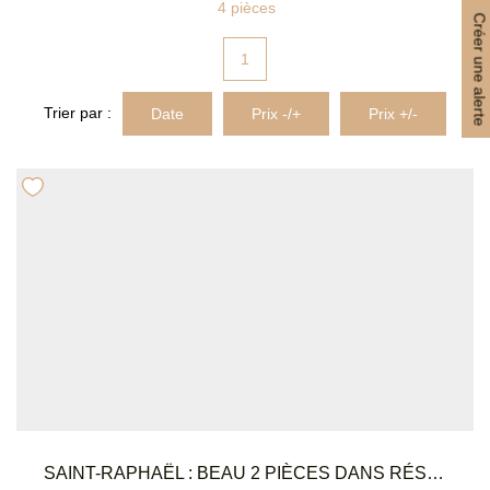
4 pièces
MON COMPTE
Créer une alerte
1
EN
Trier par :
Date
Prix -/+
Prix +/-
SAINT-RAPHAËL : BEAU 2 PIÈCES DANS RÉSIDENCE SÉCURISÉE