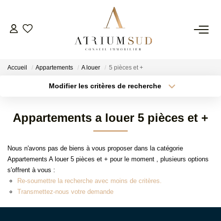
TRANSACTION
Accueil
Appartements
A louer
5 pièces et +
LOCATION
Modifier les critères de recherche
Type de transaction
Localisation
Acheter
Localisation
GESTION
Appartements a louer 5 pièces et +
Type de bien
Surface min
Sélectionnez...
SYNDIC
Nous n'avons pas de biens à vous proposer dans la catégorie
Plus de critères
Budget max
Appartements A louer 5 pièces et + pour le moment , plusieurs options
ESTIMATION
s'offrent à vous :
Créer une alerte
Re-soumettre la recherche avec moins de critères.
Transmettez-nous votre demande
AGENCE