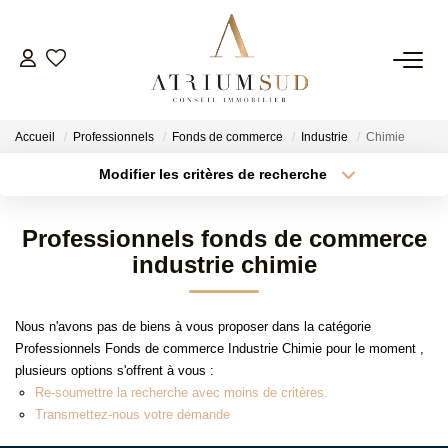
TRANSACTION
Accueil
Professionnels
Fonds de commerce
Industrie
Chimie
LOCATION
Modifier les critères de recherche
Type de transaction
Localisation
Acheter
Localisation
GESTION
Professionnels fonds de commerce
Type de bien
Surface min
Sélectionnez...
industrie chimie
SYNDIC
Plus de critères
Budget max
Nous n'avons pas de biens à vous proposer dans la catégorie
ESTIMATION
Professionnels Fonds de commerce Industrie Chimie pour le moment ,
Créer une alerte
plusieurs options s'offrent à vous :
Re-soumettre la recherche avec moins de critères.
AGENCE
Transmettez-nous votre demande