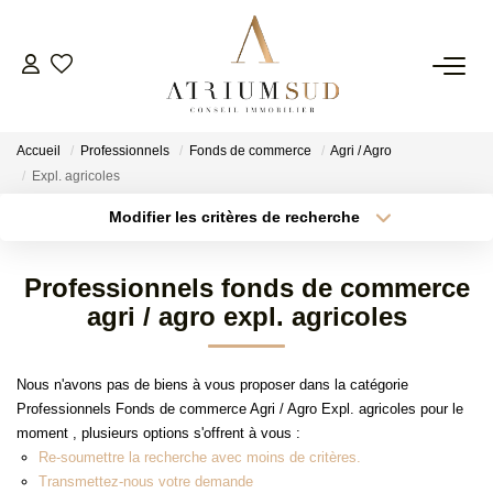
TRANSACTION
Accueil
Professionnels
Fonds de commerce
Agri / Agro
LOCATION
Expl. agricoles
Modifier les critères de recherche
Type de transaction
Localisation
GESTION
Acheter
Localisation
Professionnels fonds de commerce
Type de bien
SYNDIC
Surface min
Sélectionnez...
agri / agro expl. agricoles
Plus de critères
Budget max
ESTIMATION
Nous n'avons pas de biens à vous proposer dans la catégorie
Professionnels Fonds de commerce Agri / Agro Expl. agricoles pour le
Créer une alerte
moment , plusieurs options s'offrent à vous :
AGENCE
Re-soumettre la recherche avec moins de critères.
Transmettez-nous votre demande