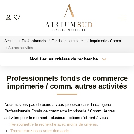
TRANSACTION
Accueil
Professionnels
Fonds de commerce
Imprimerie / Comm.
LOCATION
Autres activités
Modifier les critères de recherche
Type de transaction
Localisation
GESTION
Acheter
Localisation
Professionnels fonds de commerce
Type de bien
SYNDIC
Surface min
Sélectionnez...
imprimerie / comm. autres activités
Plus de critères
Budget max
ESTIMATION
Nous n'avons pas de biens à vous proposer dans la catégorie
Professionnels Fonds de commerce Imprimerie / Comm. Autres
Créer une alerte
activités pour le moment , plusieurs options s'offrent à vous :
AGENCE
Re-soumettre la recherche avec moins de critères.
Transmettez-nous votre demande