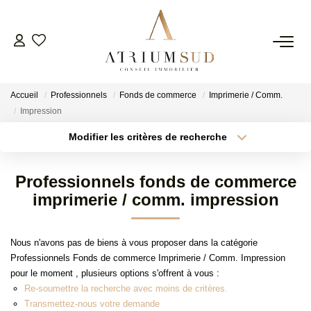
TRANSACTION
Accueil
Professionnels
Fonds de commerce
Imprimerie / Comm.
LOCATION
Impression
Modifier les critères de recherche
Type de transaction
Localisation
GESTION
Acheter
Localisation
Professionnels fonds de commerce
Type de bien
SYNDIC
Surface min
Sélectionnez...
imprimerie / comm. impression
Plus de critères
Budget max
ESTIMATION
Nous n'avons pas de biens à vous proposer dans la catégorie
Professionnels Fonds de commerce Imprimerie / Comm. Impression
Créer une alerte
pour le moment , plusieurs options s'offrent à vous :
AGENCE
Re-soumettre la recherche avec moins de critères.
Transmettez-nous votre demande