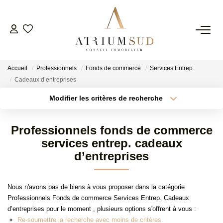
TRANSACTION
Accueil
Professionnels
Fonds de commerce
Services Entrep.
LOCATION
Cadeaux d’entreprises
Modifier les critères de recherche
Type de transaction
Localisation
GESTION
Acheter
Localisation
Professionnels fonds de commerce
Type de bien
SYNDIC
Surface min
Sélectionnez...
services entrep. cadeaux
d’entreprises
Plus de critères
Budget max
ESTIMATION
Nous n'avons pas de biens à vous proposer dans la catégorie
Créer une alerte
Professionnels Fonds de commerce Services Entrep. Cadeaux
AGENCE
d’entreprises pour le moment , plusieurs options s'offrent à vous :
Re-soumettre la recherche avec moins de critères.