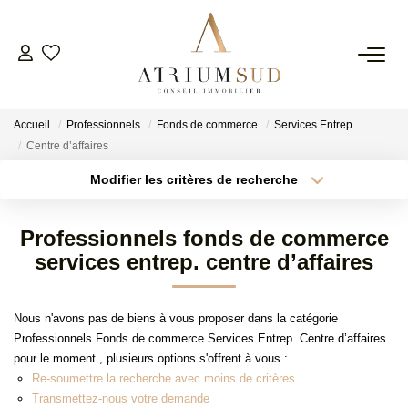
TRANSACTION
Accueil
Professionnels
Fonds de commerce
Services Entrep.
LOCATION
Centre d’affaires
Modifier les critères de recherche
Type de transaction
Localisation
GESTION
Acheter
Localisation
Professionnels fonds de commerce
Type de bien
SYNDIC
Surface min
Sélectionnez...
services entrep. centre d’affaires
Plus de critères
Budget max
ESTIMATION
Nous n'avons pas de biens à vous proposer dans la catégorie
Professionnels Fonds de commerce Services Entrep. Centre d’affaires
Créer une alerte
pour le moment , plusieurs options s'offrent à vous :
AGENCE
Re-soumettre la recherche avec moins de critères.
Transmettez-nous votre demande