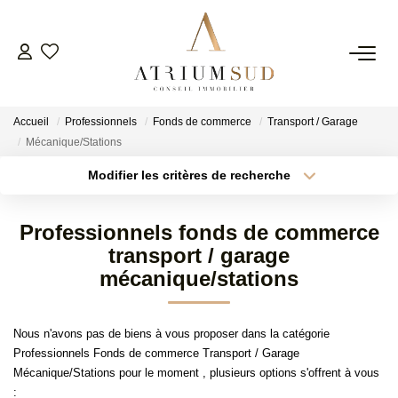
TRANSACTION
Accueil
Professionnels
Fonds de commerce
Transport / Garage
LOCATION
Mécanique/Stations
Modifier les critères de recherche
Type de transaction
Localisation
GESTION
Acheter
Localisation
Professionnels fonds de commerce
Type de bien
SYNDIC
Surface min
Sélectionnez...
transport / garage
mécanique/stations
Plus de critères
Budget max
ESTIMATION
Nous n'avons pas de biens à vous proposer dans la catégorie
Créer une alerte
Professionnels Fonds de commerce Transport / Garage
AGENCE
Mécanique/Stations pour le moment , plusieurs options s'offrent à vous
: