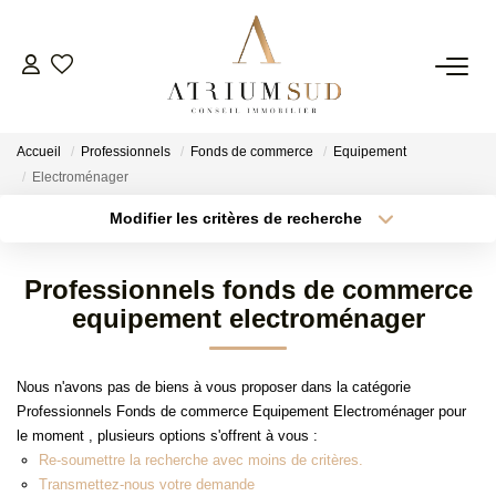
TRANSACTION
Accueil
Professionnels
Fonds de commerce
Equipement
LOCATION
Electroménager
Modifier les critères de recherche
GESTION
Localisation
Type de transaction
Surface min
Professionnels fonds de commerce
Type de bien
SYNDIC
equipement electroménager
Plus de critères
Budget max
ESTIMATION
Créer une alerte
Nous n'avons pas de biens à vous proposer dans la catégorie
Professionnels Fonds de commerce Equipement Electroménager pour
le moment , plusieurs options s'offrent à vous :
AGENCE
Re-soumettre la recherche avec moins de critères.
Transmettez-nous votre demande