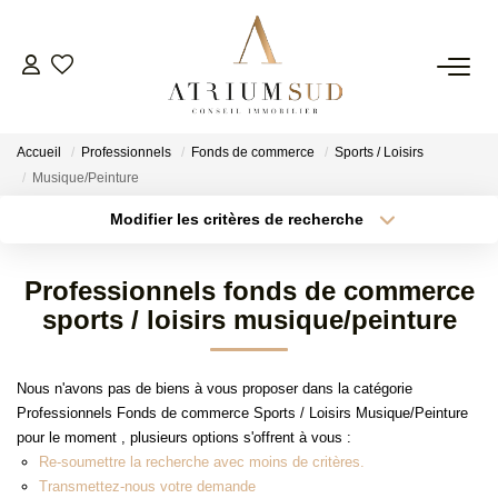
TRANSACTION
Accueil
Professionnels
Fonds de commerce
Sports / Loisirs
LOCATION
Musique/Peinture
Modifier les critères de recherche
Type de transaction
Localisation
GESTION
Acheter
Localisation
Professionnels fonds de commerce
Type de bien
SYNDIC
Surface min
Sélectionnez...
sports / loisirs musique/peinture
Plus de critères
Budget max
ESTIMATION
Nous n'avons pas de biens à vous proposer dans la catégorie
Professionnels Fonds de commerce Sports / Loisirs Musique/Peinture
Créer une alerte
pour le moment , plusieurs options s'offrent à vous :
AGENCE
Re-soumettre la recherche avec moins de critères.
Transmettez-nous votre demande