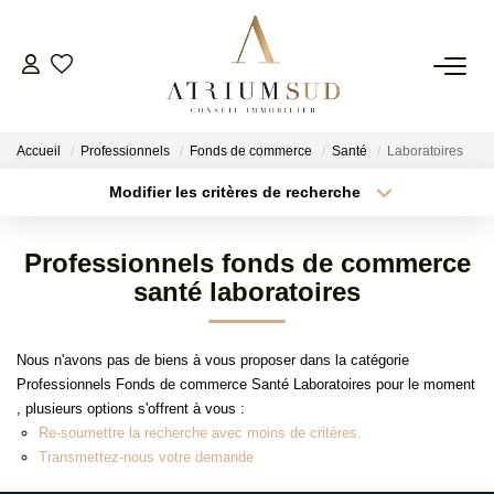
TRANSACTION
Accueil
Professionnels
Fonds de commerce
Santé
Laboratoires
LOCATION
Modifier les critères de recherche
Type de transaction
Localisation
Acheter
Localisation
GESTION
Professionnels fonds de commerce
Type de bien
Surface min
Sélectionnez...
santé laboratoires
SYNDIC
Plus de critères
Budget max
Nous n'avons pas de biens à vous proposer dans la catégorie
ESTIMATION
Professionnels Fonds de commerce Santé Laboratoires pour le moment
Créer une alerte
, plusieurs options s'offrent à vous :
Re-soumettre la recherche avec moins de critères.
AGENCE
Transmettez-nous votre demande