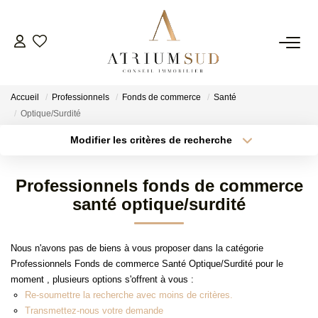
TRANSACTION
Accueil
Professionnels
Fonds de commerce
Santé
LOCATION
Optique/Surdité
Modifier les critères de recherche
Type de transaction
Localisation
GESTION
Acheter
Localisation
Professionnels fonds de commerce
Type de bien
SYNDIC
Surface min
Sélectionnez...
santé optique/surdité
Plus de critères
Budget max
ESTIMATION
Nous n'avons pas de biens à vous proposer dans la catégorie
Professionnels Fonds de commerce Santé Optique/Surdité pour le
Créer une alerte
moment , plusieurs options s'offrent à vous :
AGENCE
Re-soumettre la recherche avec moins de critères.
Transmettez-nous votre demande