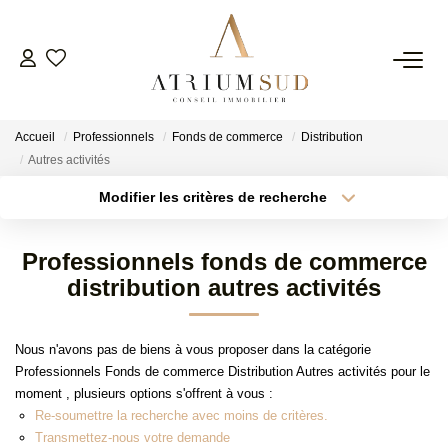
TRANSACTION
Accueil
Professionnels
Fonds de commerce
Distribution
LOCATION
Autres activités
Modifier les critères de recherche
Type de transaction
Localisation
GESTION
Acheter
Localisation
Professionnels fonds de commerce
Type de bien
SYNDIC
Surface min
Sélectionnez...
distribution autres activités
Plus de critères
Budget max
ESTIMATION
Nous n'avons pas de biens à vous proposer dans la catégorie
Professionnels Fonds de commerce Distribution Autres activités pour le
Créer une alerte
moment , plusieurs options s'offrent à vous :
AGENCE
Re-soumettre la recherche avec moins de critères.
Transmettez-nous votre demande