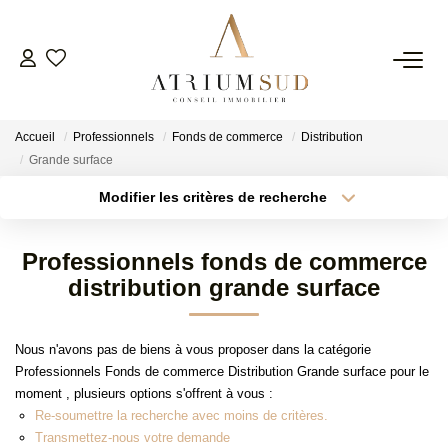
TRANSACTION
Accueil
Professionnels
Fonds de commerce
Distribution
LOCATION
Grande surface
Modifier les critères de recherche
Type de transaction
Localisation
GESTION
Acheter
Localisation
Professionnels fonds de commerce
Type de bien
SYNDIC
Surface min
Sélectionnez...
distribution grande surface
Plus de critères
Budget max
ESTIMATION
Nous n'avons pas de biens à vous proposer dans la catégorie
Professionnels Fonds de commerce Distribution Grande surface pour le
Créer une alerte
moment , plusieurs options s'offrent à vous :
AGENCE
Re-soumettre la recherche avec moins de critères.
Transmettez-nous votre demande