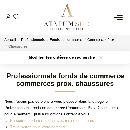
TRANSACTION
Accueil
Professionnels
Fonds de commerce
Commerces Prox.
LOCATION
Chaussures
Modifier les critères de recherche
Type de transaction
Localisation
GESTION
Acheter
Localisation
Professionnels fonds de commerce
Type de bien
SYNDIC
Surface min
Sélectionnez...
commerces prox. chaussures
Plus de critères
Budget max
ESTIMATION
Nous n'avons pas de biens à vous proposer dans la catégorie
Professionnels Fonds de commerce Commerces Prox. Chaussures
Créer une alerte
pour le moment , plusieurs options s'offrent à vous :
AGENCE
Re-soumettre la recherche avec moins de critères.
Transmettez-nous votre demande