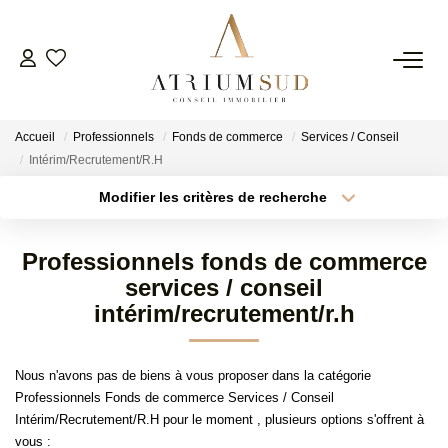
TRANSACTION
Accueil
Professionnels
Fonds de commerce
Services / Conseil
LOCATION
Intérim/Recrutement/R.H
Modifier les critères de recherche
Type de transaction
Localisation
GESTION
Acheter
Localisation
Professionnels fonds de commerce
Type de bien
SYNDIC
Surface min
Sélectionnez...
services / conseil
intérim/recrutement/r.h
Plus de critères
Budget max
ESTIMATION
Nous n'avons pas de biens à vous proposer dans la catégorie
Créer une alerte
Professionnels Fonds de commerce Services / Conseil
AGENCE
Intérim/Recrutement/R.H pour le moment , plusieurs options s'offrent à
vous :