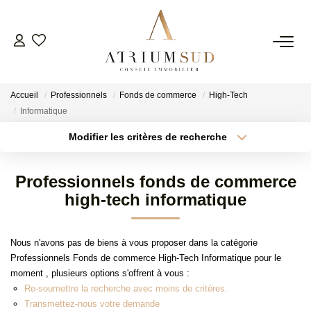
TRANSACTION
Accueil
Professionnels
Fonds de commerce
High-Tech
LOCATION
Informatique
Modifier les critères de recherche
Type de transaction
Localisation
GESTION
Acheter
Localisation
Professionnels fonds de commerce
Type de bien
SYNDIC
Surface min
Sélectionnez...
high-tech informatique
Plus de critères
Budget max
ESTIMATION
Nous n'avons pas de biens à vous proposer dans la catégorie
Professionnels Fonds de commerce High-Tech Informatique pour le
Créer une alerte
moment , plusieurs options s'offrent à vous :
AGENCE
Re-soumettre la recherche avec moins de critères.
Transmettez-nous votre demande