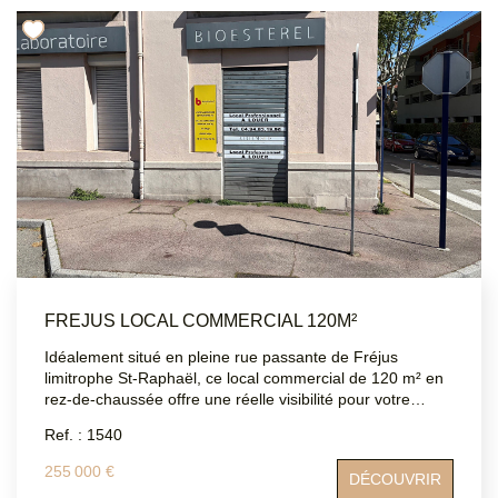
MON COMPTE
EN
FREJUS LOCAL COMMERCIAL 120M²
Idéalement situé en pleine rue passante de Fréjus
limitrophe St-Raphaël, ce local commercial de 120 m² en
rez-de-chaussée offre une réelle visibilité pour votre
activité. Ancien laboratoire d'analyse , il se compose
Ref. : 1540
d'une salle d'attente, d'une salle technique, d'un bureau
biologiste, d'une cuisine, de deux WC, d'un local serveur
255 000 €
DÉCOUVRIR
et de trois pièces exploitables offrant de nombreuses