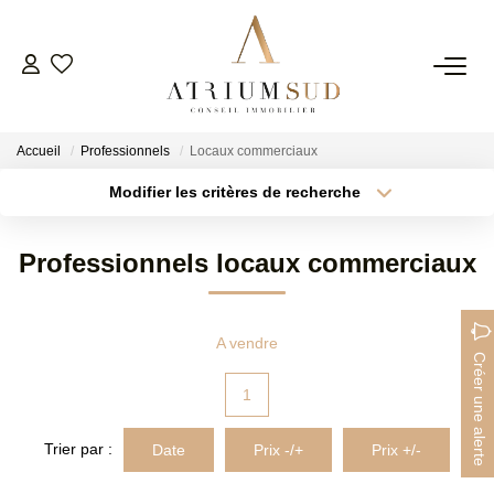
TRANSACTION
Accueil
Professionnels
Locaux commerciaux
LOCATION
Modifier les critères de recherche
Type de transaction
Localisation
Acheter
Localisation
GESTION
Professionnels locaux commerciaux
Type de bien
Surface min
Sélectionnez...
SYNDIC
Plus de critères
Budget max
A vendre
Créer une alerte
ESTIMATION
Créer une alerte
1
AGENCE
Trier par :
Date
Prix -/+
Prix +/-