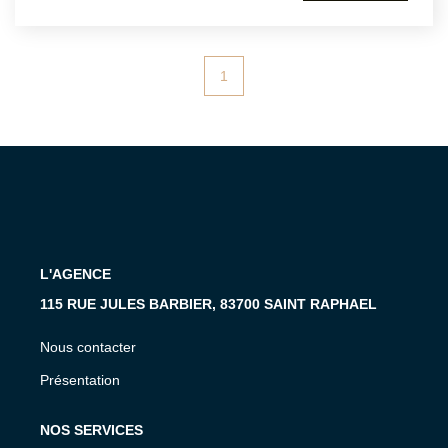
possibilités d'aménagement selon votre activité. Idéal
pour un cabinet médical, paramédical , un bureau
nécessitant plusieurs espaces distincts. ATRIUMSUD
CONSEIL IMMOBILIER Tel agence : 04.94.83.19.96 Mail:
1
contact@atriumsud.fr Les informations sur les risques
auxquels ce bien est exposé sont disponibles sur le site
Géorisques : www.georisques.gouv.fr
L'AGENCE
115 RUE JULES BARBIER, 83700 SAINT RAPHAEL
Nous contacter
Présentation
NOS SERVICES