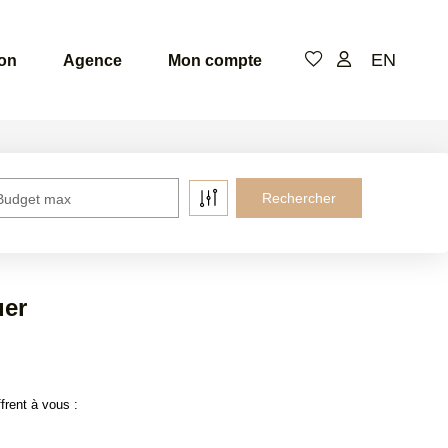
EN
ion
Agence
Mon compte
Budget max
uer
frent à vous :