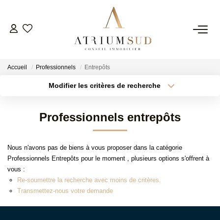
TRANSACTION
Accueil
Professionnels
Entrepôts
LOCATION
Modifier les critères de recherche
Type de transaction
Localisation
Acheter
Localisation
GESTION
Professionnels entrepôts
Type de bien
Surface min
Sélectionnez...
SYNDIC
Nous n'avons pas de biens à vous proposer dans la catégorie
Plus de critères
Budget max
Professionnels Entrepôts pour le moment , plusieurs options s'offrent à
ESTIMATION
vous :
Créer une alerte
Re-soumettre la recherche avec moins de critères.
Transmettez-nous votre demande
AGENCE